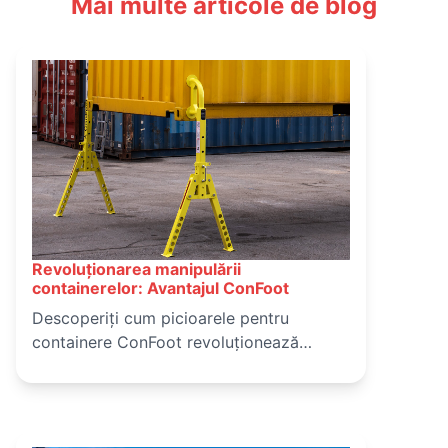
Mai multe articole de blog
Revoluționarea manipulării
March 16, 2025
containerelor: Avantajul ConFoot
Descoperiți cum picioarele pentru
containere ConFoot revoluționează
manipularea containerelor de transport,
oferind o soluție mai sigură, mai eficientă
și mai economică pentru operațiunile
logistice. Aflați despre beneficiile și