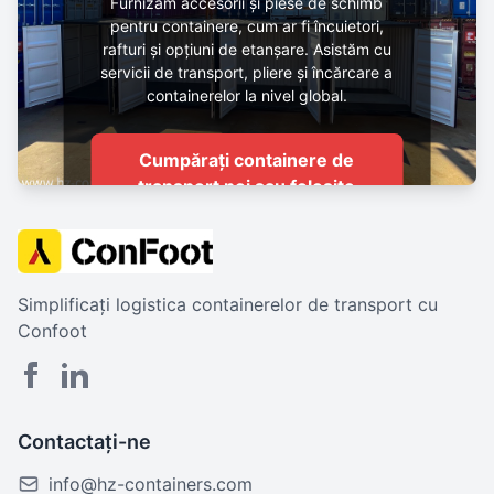
Furnizăm accesorii și piese de schimb
pentru containere, cum ar fi încuietori,
rafturi și opțiuni de etanșare. Asistăm cu
servicii de transport, pliere și încărcare a
containerelor la nivel global.
Cumpărați containere de
transport noi sau folosite
Simplificați logistica containerelor de transport cu
Confoot
Contactați-ne
info@hz-containers.com