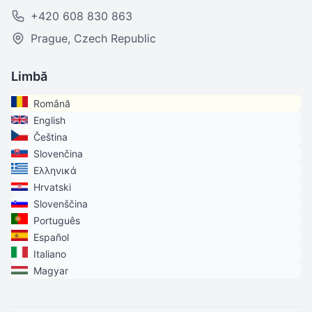
+420 608 830 863
Prague, Czech Republic
Limbă
Română
English
Čeština
Slovenčina
Ελληνικά
Hrvatski
Slovenščina
Português
Español
Italiano
Magyar